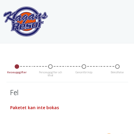
Reseuppgifter
Personuppgifter och
Genomfört köp
Bekräftelse
tillval
Fel
Paketet kan inte bokas