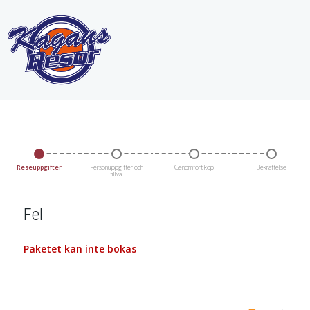
Reseuppgifter
Personuppgifter och
Genomfört köp
Bekräftelse
tillval
Fel
Paketet kan inte bokas