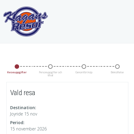
Reseuppgifter
Personuppgifter och
Genomfört köp
Bekräftelse
tillval
Vald resa
Destination:
Joyride 15 nov
Period:
15 november 2026