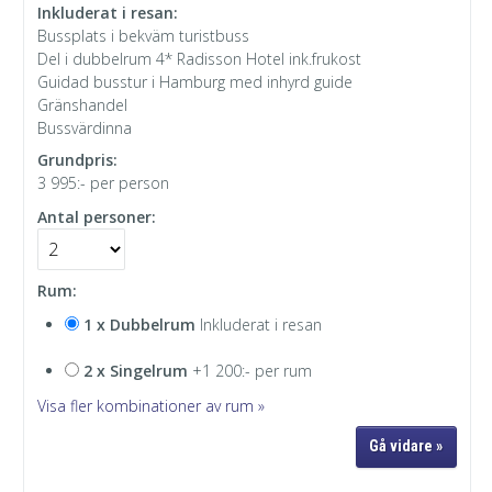
Inkluderat i resan:
Bussplats i bekväm turistbuss
Del i dubbelrum 4* Radisson Hotel ink.frukost
Guidad busstur i Hamburg med inhyrd guide
Gränshandel
Bussvärdinna
Grundpris:
3 995:-
per person
Antal personer:
Rum:
1 x Dubbelrum
Inkluderat i resan
2 x Singelrum
+1 200:- per rum
Visa fler kombinationer av rum »