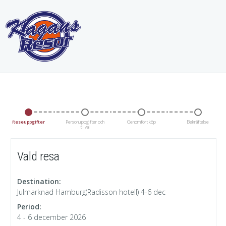
Reseuppgifter
Personuppgifter och
Genomfört köp
Bekräftelse
tillval
Vald resa
Destination:
Julmarknad Hamburg(Radisson hotell) 4-6 dec
Period:
4 - 6 december 2026