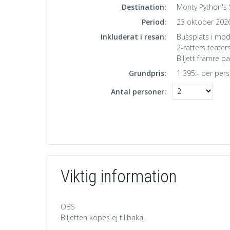
Destination:
Monty Python's
Period:
23 oktober 202
Inkluderat i resan:
Bussplats i mod
2-rätters teate
Biljett främre pa
Grundpris:
1 395:-
per per
Antal personer:
Viktig information
OBS
Biljetten köpes ej tillbaka.