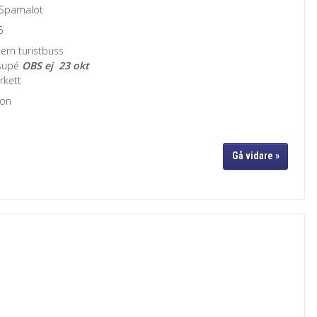
 Spamalot
6
ern turistbuss
rsupé
OBS ej 23 okt
rkett
son