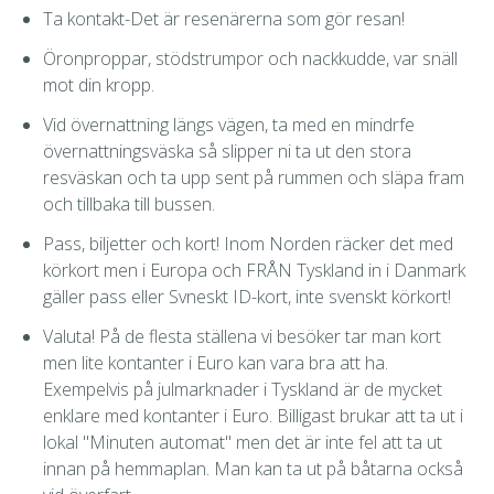
Ta kontakt-Det är resenärerna som gör resan!
Öronproppar, stödstrumpor och nackkudde, var snäll
mot din kropp.
Vid övernattning längs vägen, ta med en mindrfe
övernattningsväska så slipper ni ta ut den stora
resväskan och ta upp sent på rummen och släpa fram
och tillbaka till bussen.
Pass, biljetter och kort! Inom Norden räcker det med
körkort men i Europa och FRÅN Tyskland in i Danmark
gäller pass eller Svneskt ID-kort, inte svenskt körkort!
Valuta! På de flesta ställena vi besöker tar man kort
men lite kontanter i Euro kan vara bra att ha.
Exempelvis på julmarknader i Tyskland är de mycket
enklare med kontanter i Euro. Billigast brukar att ta ut i
lokal "Minuten automat" men det är inte fel att ta ut
innan på hemmaplan. Man kan ta ut på båtarna också