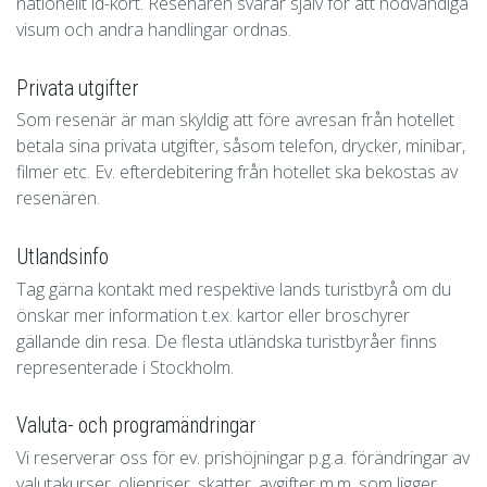
nationellt id-kort. Resenären svarar själv för att nödvändiga
visum och andra handlingar ordnas.
Privata utgifter
Som resenär är man skyldig att före avresan från hotellet
betala sina privata utgifter, såsom telefon, drycker, minibar,
filmer etc. Ev. efterdebitering från hotellet ska bekostas av
resenären.
Utlandsinfo
Tag gärna kontakt med respektive lands turistbyrå om du
önskar mer information t.ex. kartor eller broschyrer
gällande din resa. De flesta utländska turistbyråer finns
representerade i Stockholm.
Valuta- och programändringar
Vi reserverar oss för ev. prishöjningar p.g.a. förändringar av
valutakurser, oljepriser, skatter, avgifter m.m. som ligger