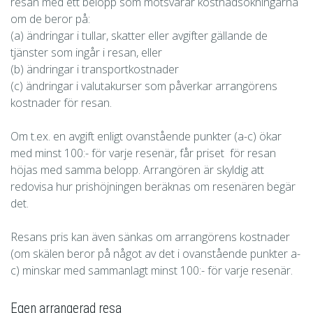
resan med ett belopp som motsvarar kostnadsökningarna
om de beror på:
(a) ändringar i tullar, skatter eller avgifter gällande de
tjänster som ingår i resan, eller
(b) ändringar i transportkostnader
(c) ändringar i valutakurser som påverkar arrangörens
kostnader för resan.
Om t.ex. en avgift enligt ovanstående punkter (a-c) ökar
med minst 100:- för varje resenär, får priset för resan
höjas med samma belopp. Arrangören är skyldig att
redovisa hur prishöjningen beräknas om resenären begär
det.
Resans pris kan även sänkas om arrangörens kostnader
(om skälen beror på något av det i ovanstående punkter a-
c) minskar med sammanlagt minst 100:- för varje resenär.
Egen arrangerad resa