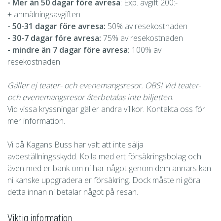
-
Mer än 50 dagar före avresa
: Exp. avgift 200:-
+ anmälningsavgiften
- 50-31 dagar före avresa:
50% av resekostnaden
- 30-7 dagar före avresa:
75% av resekostnaden
- mindre än 7 dagar före avresa:
100% av
resekostnaden
Gäller ej teater- och evenemangsresor. OBS! Vid teater-
och evenemangsresor återbetalas inte biljetten.
Vid vissa kryssningar gäller andra villkor. Kontakta oss för
mer information.
Vi på Kagans Buss har valt att inte sälja
avbeställningsskydd. Kolla med ert försäkringsbolag och
även med er bank om ni har något genom dem annars kan
ni kanske uppgradera er försäkring. Dock måste ni göra
detta innan ni betalar något på resan.
Viktig information