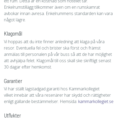
ett rum. Detta är en kostnad som hotellet tar.
Enkelrumstillägg tillkommer även om en rumskamrat
avbokar innan avresa. Enkelrummens standarden kan vara
något lägre.
Klagomål
Vi hoppas att du inte finner anledning att klaga på våra
resor. Eventuella fel och brister ska först och främst
anmälas till personalen på vår buss så att de har möjlighet
att avhjälpa felet. Klagomål till oss skall ske skriftligt senast
30 dagar efter hemkomst.
Garantier
Vi har ställt lagstadgad garanti hos Kammarkollegiet
vilket innebär att våra resenärer har skydd och rättigheter
enligt gällande bestämmelser. Hemsida:
kammarkollegiet.se
Utflykter