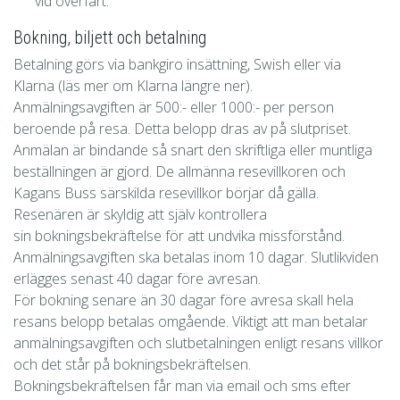
vid överfart.
Bokning, biljett och betalning
Betalning görs via bankgiro
insättning, Swish eller via
Klarna
(läs mer om Klarna längre ner).
Anmälningsavgiften är 500:- eller 1000:- per person
beroende på resa. Detta belopp dras av på slutpriset.
Anmälan är bindande så snart den skriftliga eller muntliga
beställningen är gjord. De allmänna resevillkoren och
Kagans Buss särskilda resevillkor börjar då gälla.
Resenären är skyldig att själv kontrollera
sin bokningsbekräftelse för att undvika missförstånd.
Anmälningsavgiften ska betalas inom 10 dagar. Slutlikviden
erlägges senast 40 dagar före avresan.
För bokning senare än 30 dagar före avresa skall hela
resans belopp betalas omgående. Viktigt att man betalar
anmälningsavgiften och slutbetalningen enligt resans villkor
och det står på bokningsbekräftelsen.
Bokningsbekräftelsen får man via email och sms efter