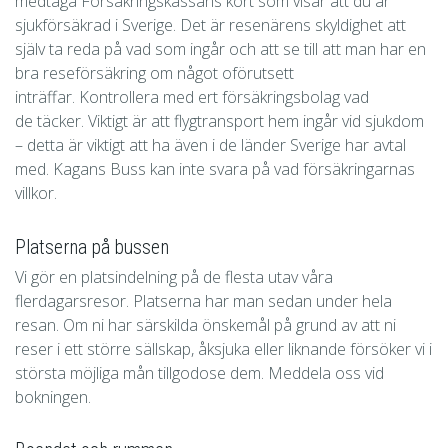
medtaga Försäkringskassans kort som visar att du är
sjukförsäkrad i Sverige. Det är resenärens skyldighet att
själv ta reda på vad som ingår och att se till att man har en
bra reseförsäkring om något oförutsett
inträffar. Kontrollera med ert försäkringsbolag vad
de täcker. Viktigt är att flygtransport hem ingår vid sjukdom
– detta är viktigt att ha även i de länder Sverige har avtal
med. Kagans Buss kan inte svara på vad försäkringarnas
villkor.
Platserna på bussen
Vi gör en platsindelning på de flesta utav våra
flerdagarsresor. Platserna har man sedan under hela
resan. Om ni har särskilda önskemål på grund av att ni
reser i ett större sällskap, åksjuka eller liknande försöker vi i
största möjliga mån tillgodose dem. Meddela oss vid
bokningen.