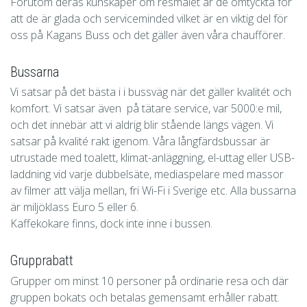
Förutom deras kunskaper om resmålet är de omtyckta för
att de är glada och serviceminded vilket är en viktig del för
oss på Kagans Buss och det gäller även våra chaufförer.
Bussarna
Vi satsar på det bästa i i bussväg när det gäller kvalitét och
komfort. Vi satsar även på tätare service, var 5000:e mil,
och det innebär att vi aldrig blir stående längs vägen. Vi
satsar på kvalité rakt igenom. Våra långfärdsbussar är
utrustade med toalett, klimat-anläggning, el-uttag eller USB-
laddning vid varje dubbelsäte, mediaspelare med massor
av filmer att välja mellan, fri Wi-Fi i Sverige etc. Alla bussarna
är miljöklass Euro 5 eller 6.
Kaffekokare finns, dock inte inne i bussen.
Grupprabatt
Grupper om minst 10 personer på ordinarie resa och där
gruppen bokats och betalas gemensamt erhåller rabatt.