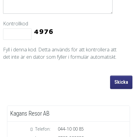
Kontrollkod
Fyll i denna kod. Detta används för att kontrollera att
det inte är en dator som fyller i formulär automatiskt.
Kagans Resor AB
Kagans Resor AB
Telefon:
044-10 00 85
Telefon:
044-10 00 85
Journr:
0709-209089