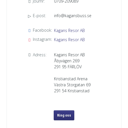
Journr:
0709-209089
E-post:
info@kagansbuss.se
E-post:
info@kagansbuss.se
Facebook:
Kagans Resor AB
Facebook:
Kagans Resor AB
Instagram:
Kagans Resor AB
Instagram:
Kagans Resor AB
Adress:
Kagans Resor AB
Adress:
Kagans Resor AB
Åbyvägen 269
Åbyvägen 269
291 95
FÄRLÖV
291 95
FÄRLÖV
Kristianstad Arena
Kristianstad Arena
Västra Storgatan 69
Västra Storgatan 69
291 54 Kristianstad
291 54 Kristianstad
Ring oss
Ring oss